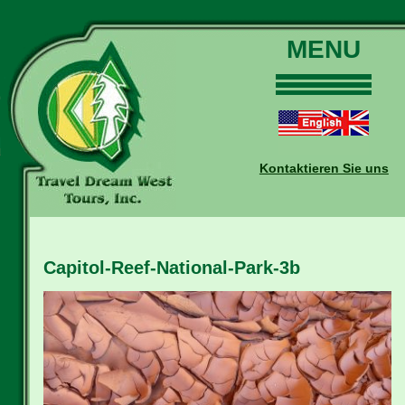
MENU
Home
Touren
Daten und Preise
Kontaktieren Sie uns
Warum mit uns?
Buchungen
Auskünfte
Capitol-Reef-National-Park-3b
Kontakt
Reise-Blog