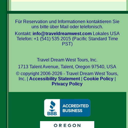
Für Reservation und Informationen kontaktieren Sie
uns bitte über Mail oder telefonisch.
Kontakt:
info@traveldreamwest.com
Lokales USA
Telefon: +1 (541) 535 2015 (Pacific Standard Time
PST)
Travel Dream West Tours, Inc.
1713 Talent Avenue, Talent, Oregon 97540, USA
© copyright 2006-2026 - Travel Dream West Tours,
Inc. |
Accessibility Statement
|
Cookie Policy
|
Privacy Policy