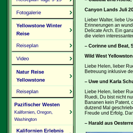
Canyon Lands Juli 2
Fotogalerie
Lieber Walter, liebe U
Erinnerungen an wunde
Yellowstone Winter
Delicate Arch. Ein gan
Reise
die vielen interessante
Reiseplan
– Corinne und Beat, 
Wild West Yellowston
Video
Liebe Helen, lieber Ru
Natur Reise
Betreuung inklusive der
Yellowstone
– Uwe und Karla Schu
Reiseplan
Liebe Helen, lieber Ru
Ruedi, Du bist nicht nu
Bananen kein Patent, 
Pazifischer Westen
dutzend Mal geschriebe
Kalifornien, Oregon,
Freude und Erfolg. Dank
Washington
– Harald aus Oesterr
Kalifornien Erlebnis