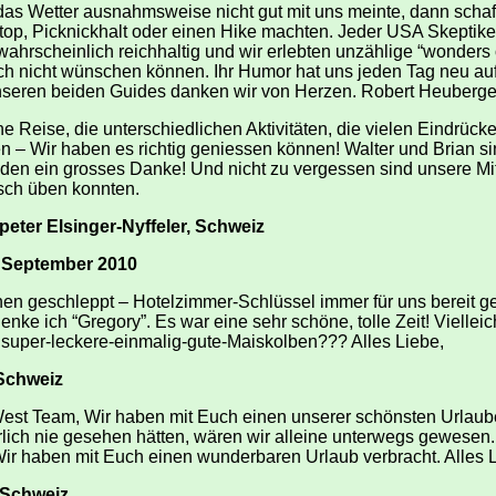
as Wetter ausnahmsweise nicht gut mit uns meinte, dann schaf
op, Picknickhalt oder einen Hike machten. Jeder USA Skeptike
rscheinlich reichhaltig und wir erlebten unzählige “wonders of
ch nicht wünschen können. Ihr Humor hat uns jeden Tag neu aufg
seren beiden Guides danken wir von Herzen. Robert Heuberge
 Reise, die unterschiedlichen Aktivitäten, die vielen Eindrüc
n – Wir haben es richtig geniessen können! Walter und Brian s
iden ein grosses Danke! Und nicht zu vergessen sind unsere M
sch üben konnten.
eter Elsinger-Nyffeler, Schweiz
 September 2010
hen geschleppt – Hotelzimmer-Schlüssel immer für uns bereit 
nke ich “Gregory”. Es war eine sehr schöne, tolle Zeit! Viellei
 super-leckere-einmalig-gute-Maiskolben??? Alles Liebe,
Schweiz
est Team, Wir haben mit Euch einen unserer schönsten Urlaube
erlich nie gesehen hätten, wären wir alleine unterwegs gewese
Wir haben mit Euch einen wunderbaren Urlaub verbracht. Alles Li
 Schweiz