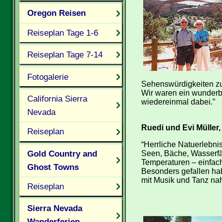
Oregon Reisen
Reiseplan Tage 1-6
Reiseplan Tage 7-14
Fotogalerie
Sehenswürdigkeiten zus
Wir waren ein wunderba
California Sierra
wiedereinmal dabei.”
Nevada
Ruedi und Evi Müller
Reiseplan
“Herrliche Natuerlebnis
Gold Country and
Seen, Bäche, Wasserfä
Temperaturen – einfach 
Ghost Towns
Besonders gefallen ha
mit Musik und Tanz na
Reiseplan
Sierra Nevada
Wanderferien