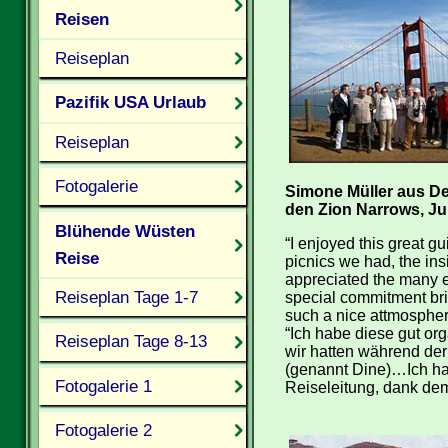
Reisen
Reiseplan
Pazifik USA Urlaub
Reiseplan
Fotogalerie
Simone Müller aus De
den Zion Narrows, Ju
Blühende Wüsten
“I enjoyed this great g
Reise
picnics we had, the ins
appreciated the many ex
Reiseplan Tage 1-7
special commitment brin
such a nice attmosphere
“Ich habe diese gut or
Reiseplan Tage 8-13
wir hatten während der 
(genannt Dine)…Ich hab
Fotogalerie 1
Reiseleitung, dank de
Fotogalerie 2