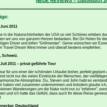
NEUE REVIEWS – Gästebuch 20
äge:
Juni 2011
se in die Naturschönheiten der USA so viel Schönes erleben dur
en wir uns von ganzem Herzen bedanken. Bei Dir Helen für die 
ligen Driver und tollen “Grillmeister”. Gerne wünschen wir Eu
en Travel Dream West immer und überall bestens empfehlen.
, Schweiz.
li 2011 – privat geführte Tour
ar für uns einer der schönsten Urlaube bisher, perfekt geplant
nd nicht nur die vielen Eindrücke der Menschen, der vielfältige
harmonische Atmosphäre. Du, Steven und John habt es verstand
ir haben viel zusammen unternommen und trotzdem glaube ich, 
kleinen Wanderungen um die Natur nicht nur zu “erfahren”, sond
ben und ich hatte das Gefühl, dass auch Ihr diese Reise genies
!
fenecker, Deutschland