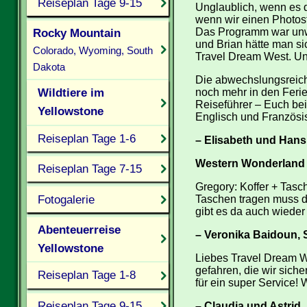
Reiseplan Tage 9-15
Unglaublich, wenn es d
wenn wir einen Photost
Rocky Mountain
Das Programm war unwah
und Brian hätte man si
Colorado, Wyoming, South
Travel Dream West. Un
Dakota
Die abwechslungsreiche
Wildtiere im
noch mehr in den Ferie
Reiseführer – Euch be
Yellowstone
Englisch und Französi
Reiseplan Tage 1-6
– Elisabeth und Hansp
Western Wonderland
Reiseplan Tage 7-15
Gregory: Koffer + Tasc
Fotogalerie
Taschen tragen muss de
gibt es da auch wieder
Abenteuerreise
– Veronika Baidoun, 
Yellowstone
Liebes Travel Dream W
gefahren, die wir sich
Reiseplan Tage 1-8
für ein super Service! 
Reiseplan Tage 9-15
– Claudia und Astrid,