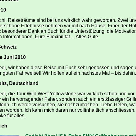
010
schi, Reiseträume sind bei uns wirklich wahr geworden. Zwei u
rschöne Erlebnisse nehmen wir mit nach Hause. Einer der Hö
z besonderer Dank an Euch für die Unterstützung, die Motivation
n Informationen, Eure Fliexibilität… Alles Gute
Schweiz
e Juni 2010
edi, wir haben diese Reise mit Euch sehr genossen und sagen 
 guten Fahrweise!! Wir hoffen auf ein nächstes Mal – bis dahin,
ltz, Deutschland
edi, die Tour Wild West Yellowstone war wirklich schön und vor
r ein hervorragender Faher, sondern auch ein erstklassiger Grill
denn ich werde versuchen, sie nachzumachen. Liebe Helen, was
n worden. Ich kann mich daran nur vollinhaltlich anschliessen
e für alles,
eich