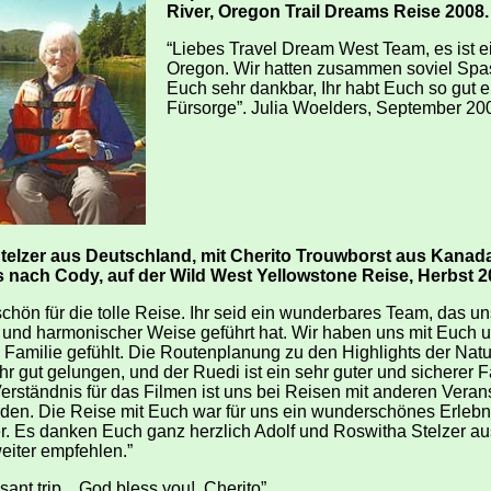
River, Oregon Trail Dreams Reise 2008.
“Liebes Travel Dream West Team, es ist 
Oregon. Wir hatten zusammen soviel Spas
Euch sehr dankbar, Ihr habt Euch so gut 
Fürsorge”. Julia Woelders, September 20
telzer aus Deutschland, mit Cherito Trouwborst aus Kanad
s nach Cody, auf der Wild West Yellowstone Reise, Herbst 2
chön für die tolle Reise. Ihr seid ein wunderbares Team, das un
r und harmonischer Weise geführt hat. Wir haben uns mit Euch 
 Familie gefühlt. Die Routenplanung zu den Highlights der Natu
r gut gelungen, und der Ruedi ist ein sehr guter und sicherer F
ständnis für das Filmen ist uns bei Reisen mit anderen Veranst
den. Die Reise mit Euch war für uns ein wunderschönes Erlebn
r. Es danken Euch ganz herzlich Adolf und Roswitha Stelzer a
eiter empfehlen.”
asant trip…God bless you!. Cherito”