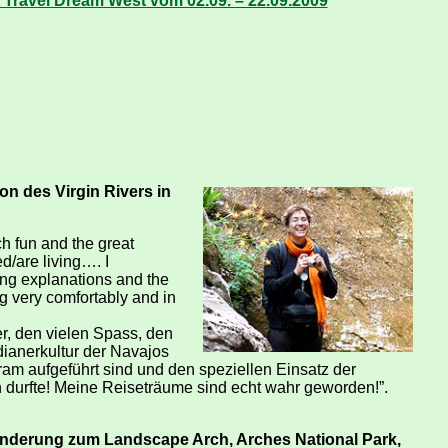
Travel Dream West vom 02.09. – 22.09.2009
n des Virgin Rivers in
h fun and the great
d/are living…. I
ing explanations and the
g very comfortably and in
r, den vielen Spass, den
dianerkultur der Navajos
am aufgeführt sind und den speziellen Einsatz der
durfte! Meine Reiseträume sind echt wahr geworden!”.
Wanderung zum Landscape Arch, Arches National Park,