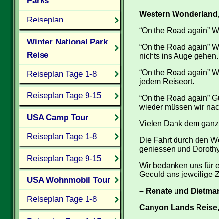
Parks
Western Wonderland,
Reiseplan
“On the Road again” W
Winter National Park
“On the Road again” Wi
Reise
nichts ins Auge gehen.
“On the Road again” Wi
Reiseplan Tage 1-8
jedem Reiseort.
Reiseplan Tage 9-15
“On the Road again” Gu
wieder müssen wir na
USA Camp Tour
Vielen Dank dem ganz
Reiseplan Tage 1-8
Die Fahrt durch den W
geniessen und Dorothy 
Reiseplan Tage 9-15
Wir bedanken uns für e
Geduld ans jeweilige Zi
USA Wohnmobil Tour
– Renate und Dietma
Reiseplan Tage 1-8
Canyon Lands Reise,