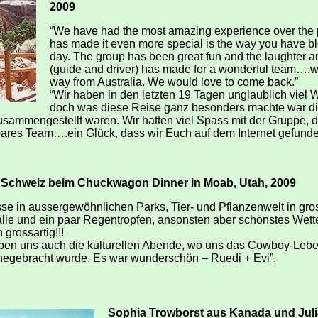
2009
“We have had the most amazing experience over the 
has made it even more special is the way you have b
day. The group has been great fun and the laughter a
(guide and driver) has made for a wonderful team….we 
way from Australia. We would love to come back.”
“Wir haben in den letzten 19 Tagen unglaublich viel 
doch was diese Reise ganz besonders machte war die
ammengestellt waren. Wir hatten viel Spass mit der Gruppe, di
res Team….ein Glück, dass wir Euch auf dem Internet gefunden 
, Schweiz beim Chuckwagon Dinner in Moab, Utah, 2009
se in aussergewöhnlichen Parks, Tier- und Pflanzenwelt in gross
lle und ein paar Regentropfen, ansonsten aber schönstes Wet
grossartig!!!
ben uns auch die kulturellen Abende, wo uns das Cowboy-Leb
hegebracht wurde. Es war wunderschön – Ruedi + Evi”.
Sophia Trowborst aus Kanada und Juli