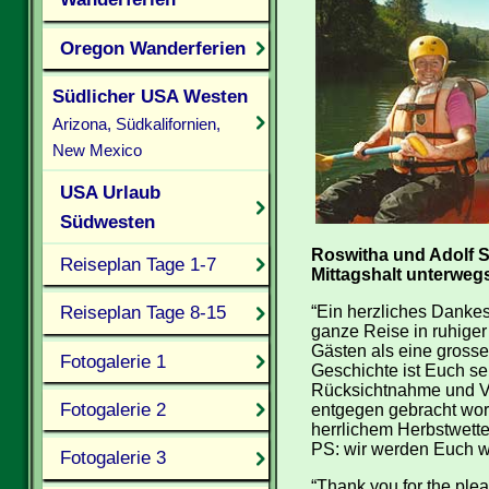
Oregon Wanderferien
Südlicher USA Westen
Arizona, Südkalifornien,
New Mexico
USA Urlaub
Südwesten
Roswitha und Adolf S
Reiseplan Tage 1-7
Mittagshalt unterweg
Reiseplan Tage 8-15
“Ein herzliches Dankes
ganze Reise in ruhige
Gästen als eine grosse
Fotogalerie 1
Geschichte ist Euch seh
Rücksichtnahme und Ver
Fotogalerie 2
entgegen gebracht wor
herrlichem Herbstwette
PS: wir werden Euch w
Fotogalerie 3
“Thank you for the ple