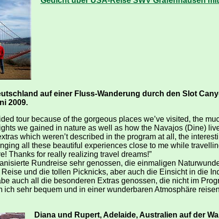
Gedicht über USA-Reise SWV Gräfenhausen mit 
utschland auf einer Fluss-Wanderung durch den Slot Canyo
ni 2009.
uided tour because of the gorgeous places we’ve visited, the muc
ights we gained in nature as well as how the Navajos (Dine) live
tras which weren’t described in the program at all, the interest
ging all these beautiful experiences close to me while travellin
! Thanks for really realizing travel dreams!”
ganisierte Rundreise sehr genossen, die einmaligen Naturwunde
Reise und die tollen Picknicks, aber auch die Einsicht in die In
e auch all die besonderen Extras genossen, die nicht im Progr
m ich sehr bequem und in einer wunderbaren Atmosphäre reisen 
Diana und Rupert, Adelaide, Australien auf der 