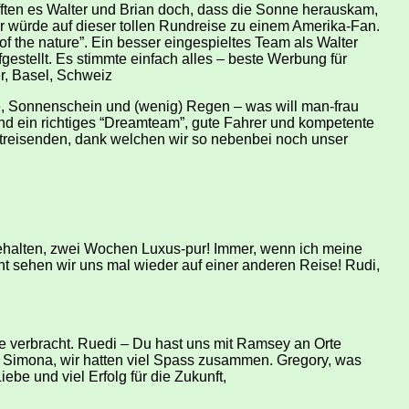
ften es Walter und Brian doch, dass die Sonne herauskam,
r würde auf dieser tollen Rundreise zu einem Amerika-Fan.
 the nature”. Ein besser eingespieltes Team als Walter
estellt. Es stimmte einfach alles – beste Werbung für
r, Basel, Schweiz
ke, Sonnenschein und (wenig) Regen – was will man-frau
ind ein richtiges “Dreamteam”, gute Fahrer und kompetente
itreisenden, dank welchen wir so nebenbei noch unser
gehalten, zwei Wochen Luxus-pur! Immer, wenn ich meine
cht sehen wir uns mal wieder auf einer anderen Reise! Rudi,
 verbracht. Ruedi – Du hast uns mit Ramsey an Orte
n. Simona, wir hatten viel Spass zusammen. Gregory, was
ebe und viel Erfolg für die Zukunft,