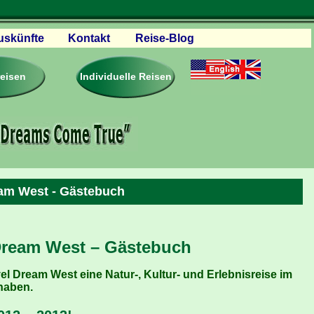
uskünfte
Kontakt
Reise-Blog
servationen
eisebedingungen
reisen
Individuelle Reisen
ästebuch – Reviews
roschüren
eiseplanung
agen & Antworten
rtner Firmen & Links
tgliedschaft
eam West - Gästebuch
togalerie
ideos
 Dream West – Gästebuch
l Dream West eine Natur-, Kultur- und Erlebnisreise im
haben.