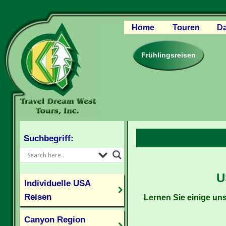
Home
Touren
Da
Canyon Regio
Rocky Mounta
Frühlingsreisen
Pazifischer W
Südlicher USA
Kanada Weste
Individuelle U
Suchbegriff:
U
Individuelle USA
Reisen
Lernen Sie einige uns
Canyon Region