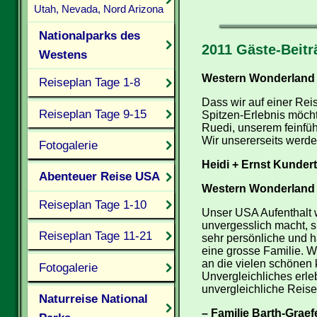
Utah, Nevada, Nord Arizona
Nationalparks des
2011 Gäste-Beitr
Westens
Western Wonderland 
Reiseplan Tage 1-8
Dass wir auf einer Rei
Reiseplan Tage 9-15
Spitzen-Erlebnis möcht
Ruedi, unserem feinfüh
Wir unsererseits werd
Fotogalerie
Heidi + Ernst Kundert
Abenteuer Reise USA
Western Wonderland Ju
Reiseplan Tage 1-10
Unser USA Aufenthalt w
unvergesslich macht, si
Reiseplan Tage 11-21
sehr persönliche und 
eine grosse Familie. W
an die vielen schönen 
Fotogalerie
Unvergleichliches erle
unvergleichliche Reise
Naturreise National
– Familie Barth-Grae