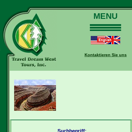
MENU
Home
Touren
Daten und Preise
Kontaktieren Sie uns
Warum mit uns?
Buchungen
Auskünfte
Kontakt
Reise-Blog
Suchbegriff: