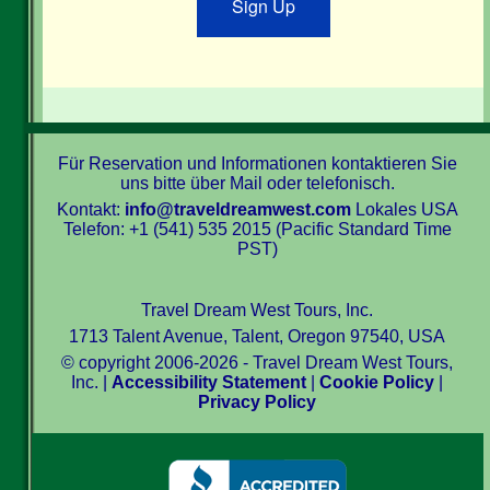
Sign Up
Für Reservation und Informationen kontaktieren Sie
uns bitte über Mail oder telefonisch.
Kontakt:
info@traveldreamwest.com
Lokales USA
Telefon: +1 (541) 535 2015 (Pacific Standard Time
PST)
Travel Dream West Tours, Inc.
1713 Talent Avenue, Talent, Oregon 97540, USA
© copyright 2006-2026 - Travel Dream West Tours,
Inc. |
Accessibility Statement
|
Cookie Policy
|
Privacy Policy