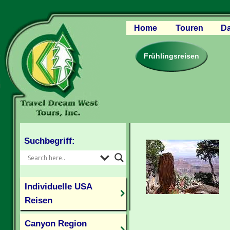
Home
Touren
Da
Canyon Regio
Rocky Mounta
Frühlingsreisen
Pazifischer W
Südlicher USA
Kanada Weste
Individuelle U
Suchbegriff:
Individuelle USA
Reisen
Canyon Region