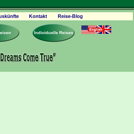
uskünfte
Kontakt
Reise-Blog
servationen
eisebedingungen
reisen
Individuelle Reisen
ästebuch – Reviews
roschüren
eiseplanung
agen & Antworten
rtner Firmen & Links
tgliedschaft
togalerie
ideos