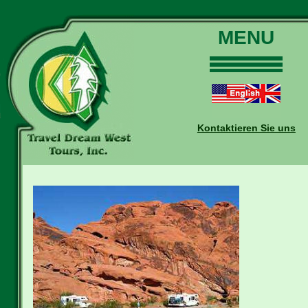
MENU
Home
Touren
Daten und Preise
Kontaktieren Sie uns
Warum mit uns?
Buchungen
Auskünfte
Kontakt
Reise-Blog