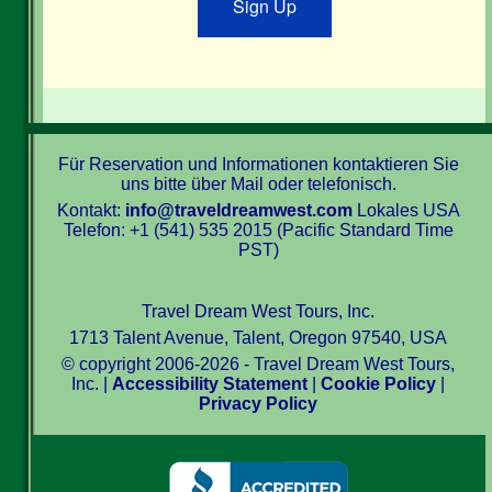
Sign Up
Für Reservation und Informationen kontaktieren Sie
uns bitte über Mail oder telefonisch.
Kontakt:
info@traveldreamwest.com
Lokales USA
Telefon: +1 (541) 535 2015 (Pacific Standard Time
PST)
Travel Dream West Tours, Inc.
1713 Talent Avenue, Talent, Oregon 97540, USA
© copyright 2006-2026 - Travel Dream West Tours,
Inc. |
Accessibility Statement
|
Cookie Policy
|
Privacy Policy