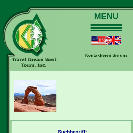
MENU
Home
Touren
Daten und Preise
Kontaktieren Sie uns
Warum mit uns?
Buchungen
Auskünfte
Kontakt
Reise-Blog
Suchbegriff: