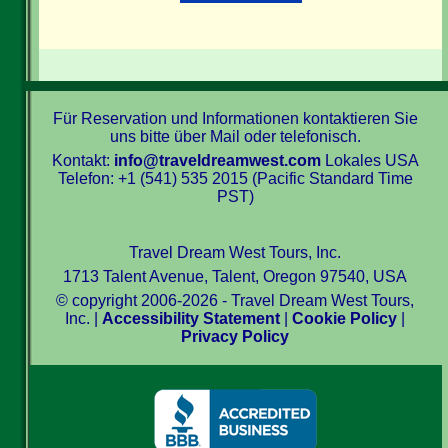
Für Reservation und Informationen kontaktieren Sie
uns bitte über Mail oder telefonisch.
Kontakt:
info@traveldreamwest.com
Lokales USA
Telefon: +1 (541) 535 2015 (Pacific Standard Time
PST)
Travel Dream West Tours, Inc.
1713 Talent Avenue, Talent, Oregon 97540, USA
© copyright 2006-2026 - Travel Dream West Tours,
Inc. |
Accessibility Statement
|
Cookie Policy
|
Privacy Policy