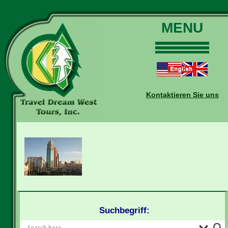
MENU
Home
Touren
Daten und Preise
Kontaktieren Sie uns
Warum mit uns?
Buchungen
Auskünfte
Kontakt
Reise-Blog
Suchbegriff: