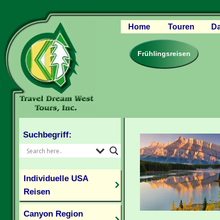
Home
Touren
Da
Canyon Regio
Rocky Mounta
Frühlingsreisen
Pazifischer W
Südlicher USA
Kanada Weste
Individuelle U
Suchbegriff:
Individuelle USA
Reisen
Canyon Region