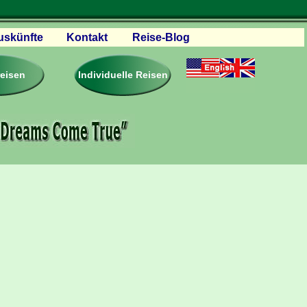
uskünfte
Kontakt
Reise-Blog
servationen
eisebedingungen
reisen
Individuelle Reisen
ästebuch – Reviews
roschüren
eiseplanung
agen & Antworten
rtner Firmen & Links
tgliedschaft
togalerie
ideos