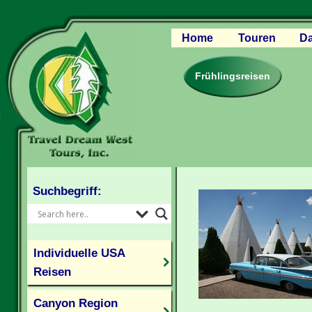
Home
Touren
Da
Canyon Regio
Rocky Mounta
Frühlingsreisen
Pazifischer W
Südlicher USA
Kanada Weste
Individuelle U
Suchbegriff:
Individuelle USA
Reisen
Canyon Region