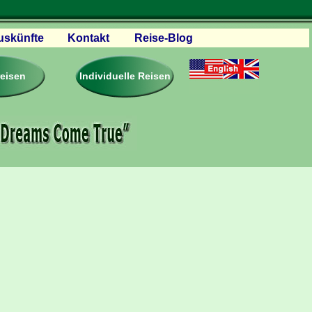
uskünfte
Kontakt
Reise-Blog
servationen
eisebedingungen
reisen
Individuelle Reisen
ästebuch – Reviews
roschüren
eiseplanung
agen & Antworten
rtner Firmen & Links
tgliedschaft
togalerie
ideos