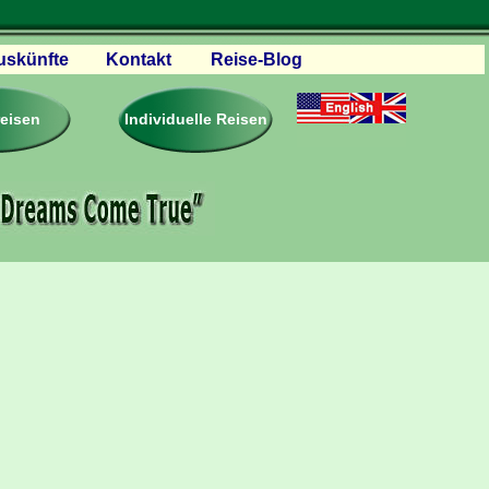
uskünfte
Kontakt
Reise-Blog
servationen
eisebedingungen
reisen
Individuelle Reisen
ästebuch – Reviews
roschüren
eiseplanung
agen & Antworten
rtner Firmen & Links
tgliedschaft
togalerie
ideos