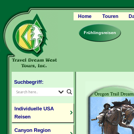
Home
Touren
Da
Canyon Regio
Rocky Mounta
Frühlingsreisen
Pazifischer W
Südlicher USA
Kanada Weste
Individuelle U
Suchbegriff:
Individuelle USA
Reisen
Canyon Region