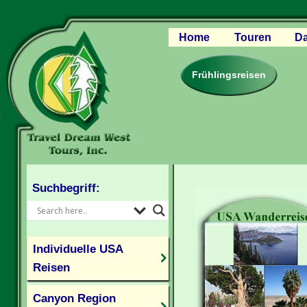
Home
Touren
Da
Canyon Regio
Rocky Mounta
Frühlingsreisen
Pazifischer W
Südlicher USA
Kanada Weste
Individuelle U
Suchbegriff:
Individuelle USA
Reisen
Canyon Region