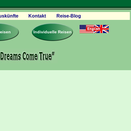
uskünfte
Kontakt
Reise-Blog
servationen
eisebedingungen
reisen
Individuelle Reisen
ästebuch – Reviews
roschüren
eiseplanung
agen & Antworten
rtner Firmen & Links
tgliedschaft
togalerie
ideos