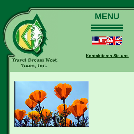
MENU
Home
Touren
Daten und Preise
Kontaktieren Sie uns
Warum mit uns?
Buchungen
Auskünfte
Kontakt
Reise-Blog