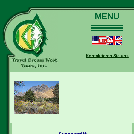
MENU
Home
Touren
Daten und Preise
Kontaktieren Sie uns
Warum mit uns?
Buchungen
Auskünfte
Kontakt
Reise-Blog