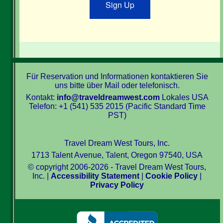
Sign Up
Für Reservation und Informationen kontaktieren Sie
uns bitte über Mail oder telefonisch.
Kontakt:
info@traveldreamwest.com
Lokales USA
Telefon: +1 (541) 535 2015 (Pacific Standard Time
PST)
Travel Dream West Tours, Inc.
1713 Talent Avenue, Talent, Oregon 97540, USA
© copyright 2006-2026 - Travel Dream West Tours,
Inc. |
Accessibility Statement
|
Cookie Policy
|
Privacy Policy