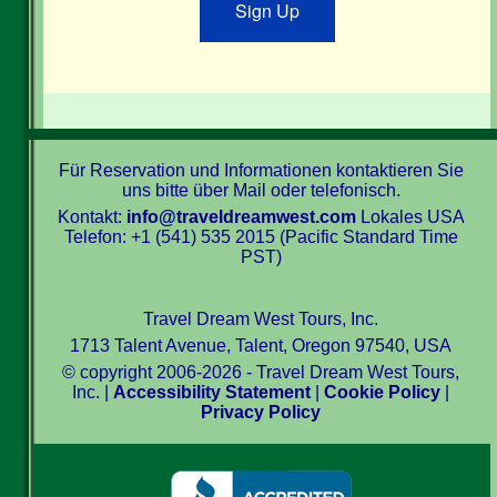
Sign Up
Für Reservation und Informationen kontaktieren Sie
uns bitte über Mail oder telefonisch.
Kontakt:
info@traveldreamwest.com
Lokales USA
Telefon: +1 (541) 535 2015 (Pacific Standard Time
PST)
Travel Dream West Tours, Inc.
1713 Talent Avenue, Talent, Oregon 97540, USA
© copyright 2006-2026 - Travel Dream West Tours,
Inc. |
Accessibility Statement
|
Cookie Policy
|
Privacy Policy