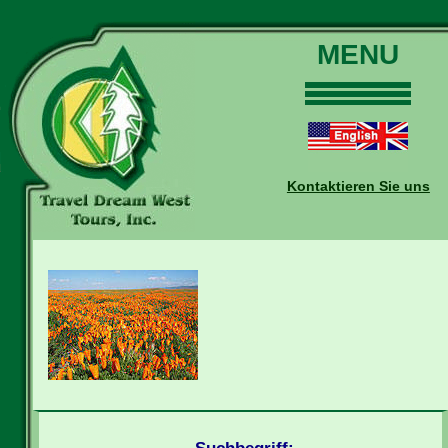
MENU
Home
Touren
Daten und Preise
Kontaktieren Sie uns
Warum mit uns?
Buchungen
Auskünfte
Kontakt
Reise-Blog