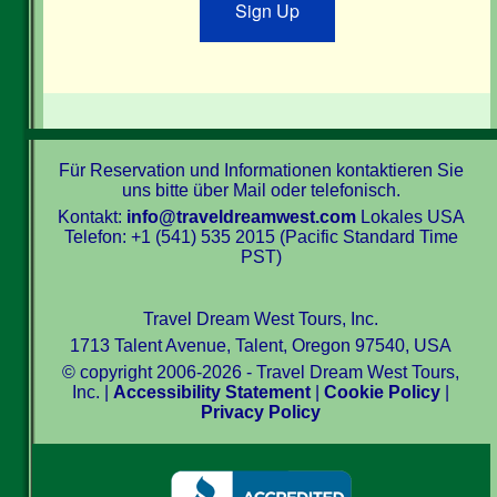
Sign Up
Für Reservation und Informationen kontaktieren Sie
uns bitte über Mail oder telefonisch.
Kontakt:
info@traveldreamwest.com
Lokales USA
Telefon: +1 (541) 535 2015 (Pacific Standard Time
PST)
Travel Dream West Tours, Inc.
1713 Talent Avenue, Talent, Oregon 97540, USA
© copyright 2006-2026 - Travel Dream West Tours,
Inc. |
Accessibility Statement
|
Cookie Policy
|
Privacy Policy