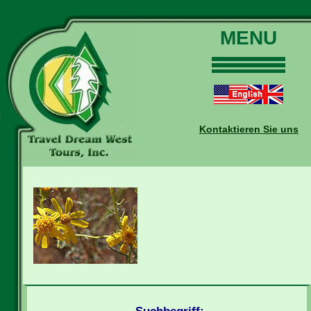
MENU
Home
Touren
Daten und Preise
Kontaktieren Sie uns
Warum mit uns?
Buchungen
Auskünfte
Kontakt
Reise-Blog