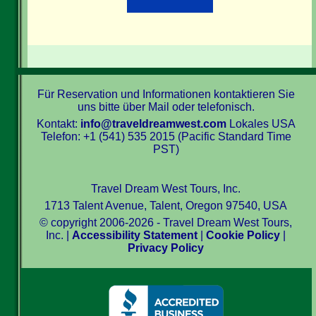
Für Reservation und Informationen kontaktieren Sie
uns bitte über Mail oder telefonisch.
Kontakt:
info@traveldreamwest.com
Lokales USA
Telefon: +1 (541) 535 2015 (Pacific Standard Time
PST)
Travel Dream West Tours, Inc.
1713 Talent Avenue, Talent, Oregon 97540, USA
© copyright 2006-2026 - Travel Dream West Tours,
Inc. |
Accessibility Statement
|
Cookie Policy
|
Privacy Policy