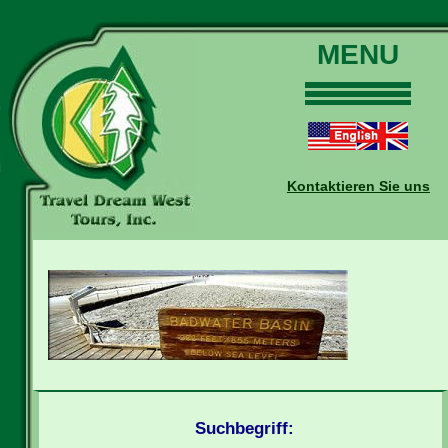
MENU
Home
Touren
Daten und Preise
Kontaktieren Sie uns
Warum mit uns?
Buchungen
Auskünfte
Kontakt
Reise-Blog
Suchbegriff: