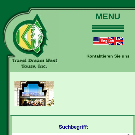
MENU
Home
Touren
Daten und Preise
Kontaktieren Sie uns
Warum mit uns?
Buchungen
Auskünfte
Kontakt
Reise-Blog
Suchbegriff: