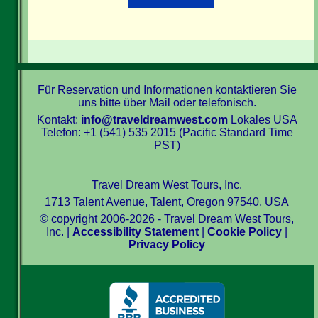
Für Reservation und Informationen kontaktieren Sie
uns bitte über Mail oder telefonisch.
Kontakt:
info@traveldreamwest.com
Lokales USA
Telefon: +1 (541) 535 2015 (Pacific Standard Time
PST)
Travel Dream West Tours, Inc.
1713 Talent Avenue, Talent, Oregon 97540, USA
© copyright 2006-2026 - Travel Dream West Tours,
Inc. |
Accessibility Statement
|
Cookie Policy
|
Privacy Policy