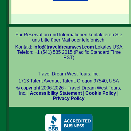
Für Reservation und Informationen kontaktieren Sie
uns bitte über Mail oder telefonisch.
Kontakt:
info@traveldreamwest.com
Lokales USA
Telefon: +1 (541) 535 2015 (Pacific Standard Time
PST)
Travel Dream West Tours, Inc.
1713 Talent Avenue, Talent, Oregon 97540, USA
© copyright 2006-2026 - Travel Dream West Tours,
Inc. |
Accessibility Statement
|
Cookie Policy
|
Privacy Policy