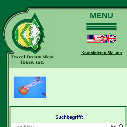
MENU
Home
Touren
Daten und Preise
Kontaktieren Sie uns
Warum mit uns?
Buchungen
Auskünfte
Kontakt
Reise-Blog
Suchbegriff: