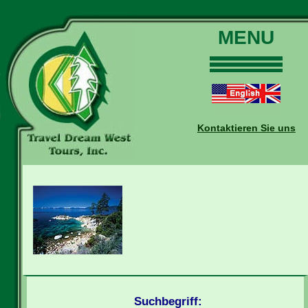
MENU
Home
Touren
Daten und Preise
Kontaktieren Sie uns
Warum mit uns?
Buchungen
Auskünfte
Kontakt
Reise-Blog
Suchbegriff: