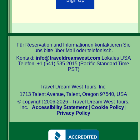
Für Reservation und Informationen kontaktieren Sie
uns bitte über Mail oder telefonisch.
Kontakt:
info@traveldreamwest.com
Lokales USA
Telefon: +1 (541) 535 2015 (Pacific Standard Time
PST)
Travel Dream West Tours, Inc.
1713 Talent Avenue, Talent, Oregon 97540, USA
© copyright 2006-2026 - Travel Dream West Tours,
Inc. |
Accessibility Statement
|
Cookie Policy
|
Privacy Policy