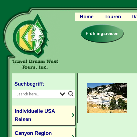
Home
Touren
Da
Canyon Regio
Rocky Mounta
Frühlingsreisen
Pazifischer W
Südlicher USA
Kanada Weste
Individuelle U
Suchbegriff:
Individuelle USA
Reisen
Canyon Region