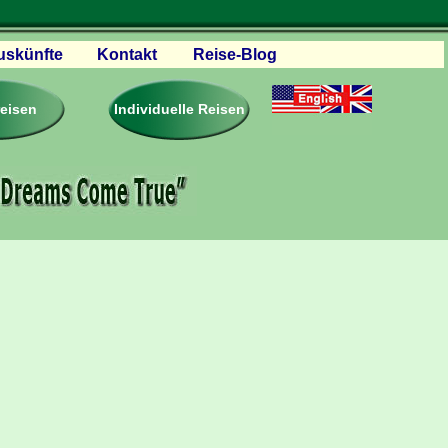
uskünfte
Kontakt
Reise-Blog
servationen
eisebedingungen
reisen
Individuelle Reisen
ästebuch – Reviews
roschüren
eiseplanung
agen & Antworten
rtner Firmen & Links
tgliedschaft
togalerie
ideos