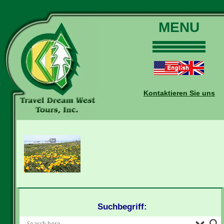
MENU
Home
Touren
Daten und Preise
Kontaktieren Sie uns
Warum mit uns?
Buchungen
Auskünfte
Kontakt
Reise-Blog
Suchbegriff: