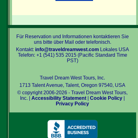
Für Reservation und Informationen kontaktieren Sie
uns bitte über Mail oder telefonisch.
Kontakt:
info@traveldreamwest.com
Lokales USA
Telefon: +1 (541) 535 2015 (Pacific Standard Time
PST)
Travel Dream West Tours, Inc.
1713 Talent Avenue, Talent, Oregon 97540, USA
© copyright 2006-2026 - Travel Dream West Tours,
Inc. |
Accessibility Statement
|
Cookie Policy
|
Privacy Policy