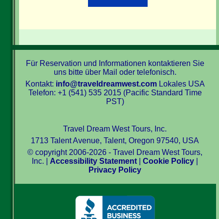
Für Reservation und Informationen kontaktieren Sie
uns bitte über Mail oder telefonisch.
Kontakt:
info@traveldreamwest.com
Lokales USA
Telefon: +1 (541) 535 2015 (Pacific Standard Time
PST)
Travel Dream West Tours, Inc.
1713 Talent Avenue, Talent, Oregon 97540, USA
© copyright 2006-2026 - Travel Dream West Tours,
Inc. |
Accessibility Statement
|
Cookie Policy
|
Privacy Policy