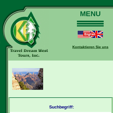
MENU
Home
Touren
Daten und Preise
Kontaktieren Sie uns
Warum mit uns?
Buchungen
Auskünfte
Kontakt
Reise-Blog
Suchbegriff: