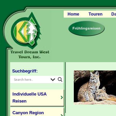
Home
Touren
Da
Canyon Regio
Rocky Mounta
Frühlingsreisen
Pazifischer W
Südlicher USA
Kanada Weste
Individuelle U
Suchbegriff:
Individuelle USA
Reisen
Canyon Region