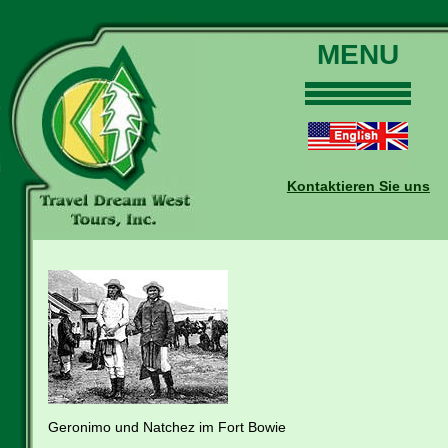
MENU
Home
Touren
Daten und Preise
Kontaktieren Sie uns
Warum mit uns?
Buchungen
Auskünfte
Kontakt
Reise-Blog
Geronimo und Natchez im Fort Bowie