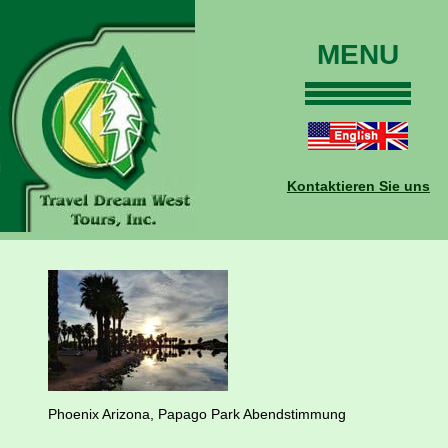
MENU
Home
Touren
Daten und Preise
Kontaktieren Sie uns
Warum mit uns?
Buchungen
Auskünfte
Kontakt
Reise-Blog
Phoenix Arizona, Papago Park Abendstimmung