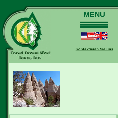
MENU
Home
Touren
Daten und Preise
Kontaktieren Sie uns
Warum mit uns?
Buchungen
Auskünfte
Kontakt
Reise-Blog