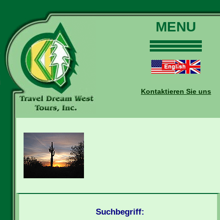
MENU
Home
Touren
Daten und Preise
Kontaktieren Sie uns
Warum mit uns?
Buchungen
Auskünfte
Kontakt
Reise-Blog
Suchbegriff: