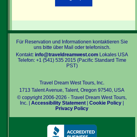
Für Reservation und Informationen kontaktieren Sie
uns bitte über Mail oder telefonisch.
Kontakt:
info@traveldreamwest.com
Lokales USA
Telefon: +1 (541) 535 2015 (Pacific Standard Time
PST)
Travel Dream West Tours, Inc.
1713 Talent Avenue, Talent, Oregon 97540, USA
© copyright 2006-2026 - Travel Dream West Tours,
Inc. |
Accessibility Statement
|
Cookie Policy
|
Privacy Policy