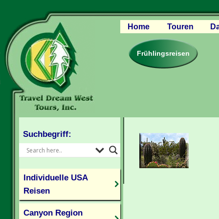
Home
Touren
Da
Canyon Regio
Rocky Mounta
Frühlingsreisen
Pazifischer W
Südlicher USA
Kanada Weste
Individuelle U
Suchbegriff:
Individuelle USA
Reisen
Canyon Region