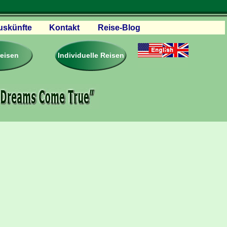
uskünfte
Kontakt
Reise-Blog
servationen
eisebedingungen
reisen
Individuelle Reisen
ästebuch – Reviews
roschüren
eiseplanung
agen & Antworten
rtner Firmen & Links
tgliedschaft
togalerie
ideos