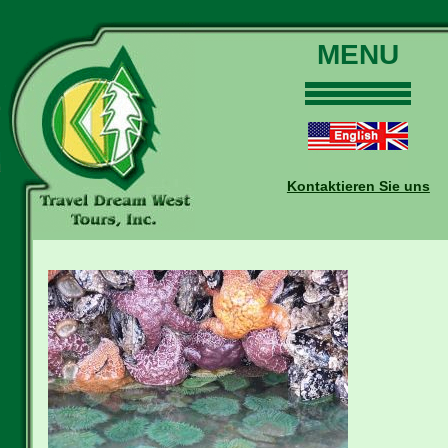
MENU
Home
Touren
Daten und Preise
Kontaktieren Sie uns
Warum mit uns?
Buchungen
Auskünfte
Kontakt
Reise-Blog