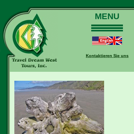
MENU
Home
Touren
Daten und Preise
Kontaktieren Sie uns
Warum mit uns?
Buchungen
Auskünfte
Kontakt
Reise-Blog