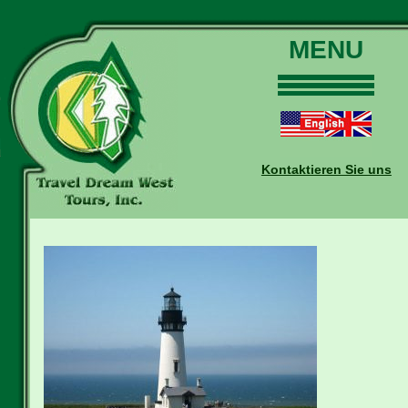
MENU
Home
Touren
Daten und Preise
Kontaktieren Sie uns
Warum mit uns?
Buchungen
Auskünfte
Kontakt
Reise-Blog