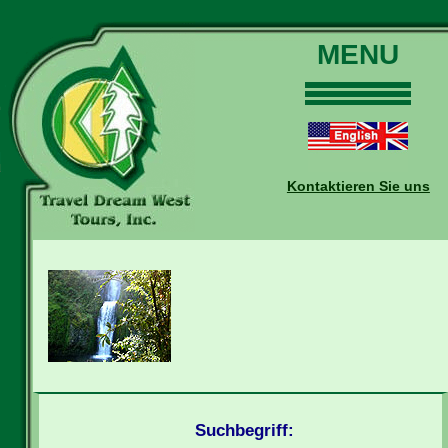
MENU
Home
Touren
Daten und Preise
Kontaktieren Sie uns
Warum mit uns?
Buchungen
Auskünfte
Kontakt
Reise-Blog
Suchbegriff: