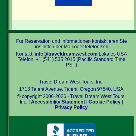
Für Reservation und Informationen kontaktieren Sie
uns bitte über Mail oder telefonisch.
Kontakt:
info@traveldreamwest.com
Lokales USA
Telefon: +1 (541) 535 2015 (Pacific Standard Time
PST)
Travel Dream West Tours, Inc.
1713 Talent Avenue, Talent, Oregon 97540, USA
© copyright 2006-2026 - Travel Dream West Tours,
Inc. |
Accessibility Statement
|
Cookie Policy
|
Privacy Policy