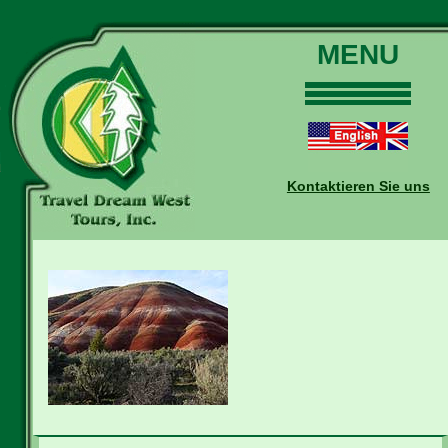
MENU
Home
Touren
Daten und Preise
Kontaktieren Sie uns
Warum mit uns?
Buchungen
Auskünfte
Kontakt
Reise-Blog