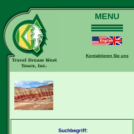
MENU
Home
Touren
Daten und Preise
Kontaktieren Sie uns
Warum mit uns?
Buchungen
Auskünfte
Kontakt
Reise-Blog
Suchbegriff: