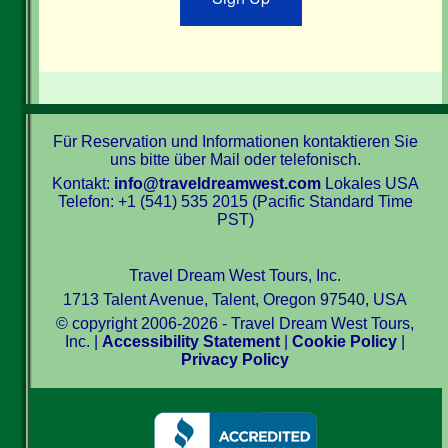
Für Reservation und Informationen kontaktieren Sie
uns bitte über Mail oder telefonisch.
Kontakt:
info@traveldreamwest.com
Lokales USA
Telefon: +1 (541) 535 2015 (Pacific Standard Time
PST)
Travel Dream West Tours, Inc.
1713 Talent Avenue, Talent, Oregon 97540, USA
© copyright 2006-2026 - Travel Dream West Tours,
Inc. |
Accessibility Statement
|
Cookie Policy
|
Privacy Policy