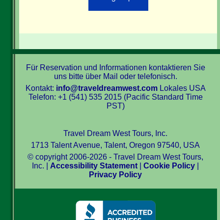
Für Reservation und Informationen kontaktieren Sie
uns bitte über Mail oder telefonisch.
Kontakt:
info@traveldreamwest.com
Lokales USA
Telefon: +1 (541) 535 2015 (Pacific Standard Time
PST)
Travel Dream West Tours, Inc.
1713 Talent Avenue, Talent, Oregon 97540, USA
© copyright 2006-2026 - Travel Dream West Tours,
Inc. |
Accessibility Statement
|
Cookie Policy
|
Privacy Policy