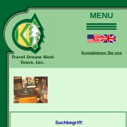
MENU
Home
Touren
Daten und Preise
Kontaktieren Sie uns
Warum mit uns?
Buchungen
Auskünfte
Kontakt
Reise-Blog
Suchbegriff: