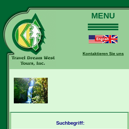
MENU
Home
Touren
Daten und Preise
Kontaktieren Sie uns
Warum mit uns?
Buchungen
Auskünfte
Kontakt
Reise-Blog
Suchbegriff: