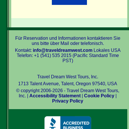
Für Reservation und Informationen kontaktieren Sie
uns bitte über Mail oder telefonisch.
Kontakt:
info@traveldreamwest.com
Lokales USA
Telefon: +1 (541) 535 2015 (Pacific Standard Time
PST)
Travel Dream West Tours, Inc.
1713 Talent Avenue, Talent, Oregon 97540, USA
© copyright 2006-2026 - Travel Dream West Tours,
Inc. |
Accessibility Statement
|
Cookie Policy
|
Privacy Policy