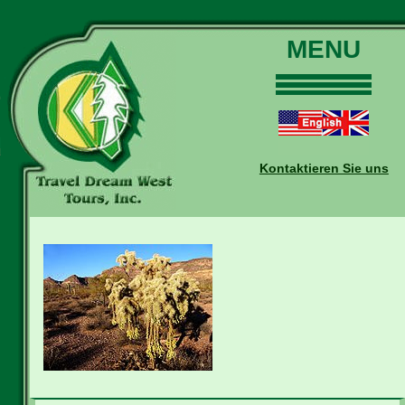
MENU
Home
Touren
Daten und Preise
Kontaktieren Sie uns
Warum mit uns?
Buchungen
Auskünfte
Kontakt
Reise-Blog