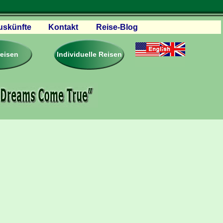
uskünfte
Kontakt
Reise-Blog
servationen
eisebedingungen
reisen
Individuelle Reisen
ästebuch – Reviews
roschüren
eiseplanung
agen & Antworten
rtner Firmen & Links
tgliedschaft
togalerie
ideos