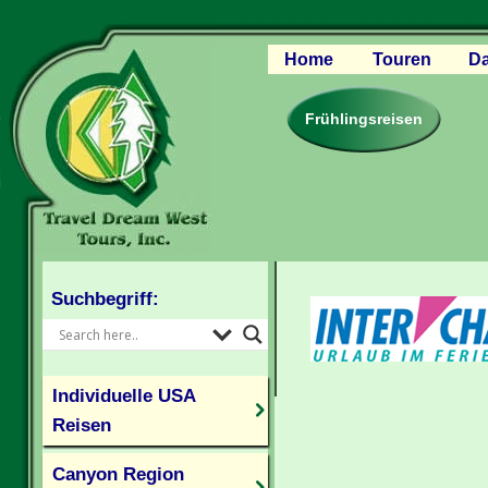
Home
Touren
Da
Canyon Regio
Rocky Mounta
Frühlingsreisen
Pazifischer W
Südlicher USA
Kanada Weste
Individuelle U
Suchbegriff:
Individuelle USA
Reisen
Canyon Region