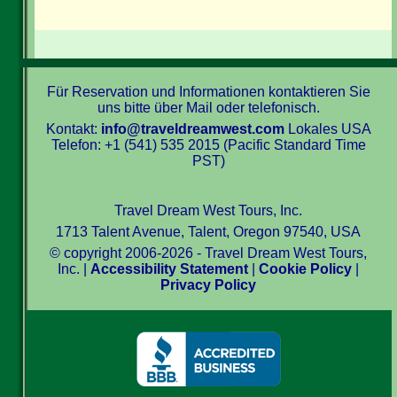
Für Reservation und Informationen kontaktieren Sie
uns bitte über Mail oder telefonisch.
Kontakt:
info@traveldreamwest.com
Lokales USA
Telefon: +1 (541) 535 2015 (Pacific Standard Time
PST)
Travel Dream West Tours, Inc.
1713 Talent Avenue, Talent, Oregon 97540, USA
© copyright 2006-2026 - Travel Dream West Tours,
Inc. |
Accessibility Statement
|
Cookie Policy
|
Privacy Policy