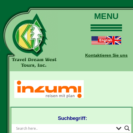
MENU
Home
Touren
Daten und Preise
Kontaktieren Sie uns
Warum mit uns?
Buchungen
Auskünfte
Kontakt
Reise-Blog
Suchbegriff: