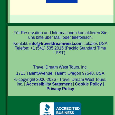
Für Reservation und Informationen kontaktieren Sie
uns bitte über Mail oder telefonisch.
Kontakt:
info@traveldreamwest.com
Lokales USA
Telefon: +1 (541) 535 2015 (Pacific Standard Time
PST)
Travel Dream West Tours, Inc.
1713 Talent Avenue, Talent, Oregon 97540, USA
© copyright 2006-2026 - Travel Dream West Tours,
Inc. |
Accessibility Statement
|
Cookie Policy
|
Privacy Policy