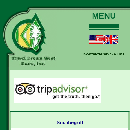
MENU
Home
Touren
Daten und Preise
Kontaktieren Sie uns
Warum mit uns?
Buchungen
Auskünfte
Kontakt
Reise-Blog
Suchbegriff: