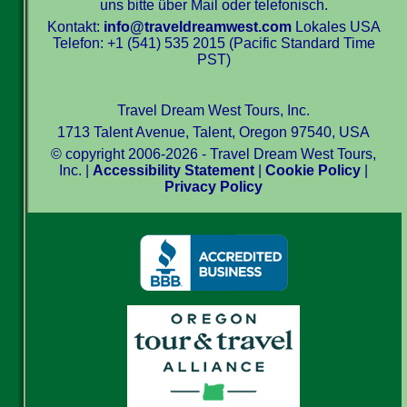
uns bitte über Mail oder telefonisch.
Kontakt:
info@traveldreamwest.com
Lokales USA
Telefon: +1 (541) 535 2015 (Pacific Standard Time
PST)
Travel Dream West Tours, Inc.
1713 Talent Avenue, Talent, Oregon 97540, USA
© copyright 2006-2026 - Travel Dream West Tours,
Inc. |
Accessibility Statement
|
Cookie Policy
|
Privacy Policy