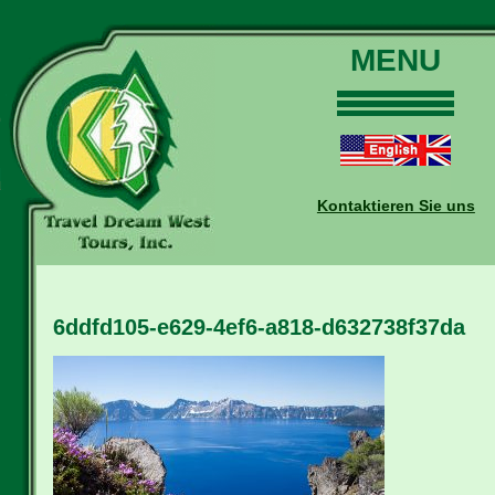
MENU
Home
Touren
Daten und Preise
Kontaktieren Sie uns
Warum mit uns?
Buchungen
Auskünfte
6ddfd105-e629-4ef6-a818-d632738f37da
Kontakt
Reise-Blog