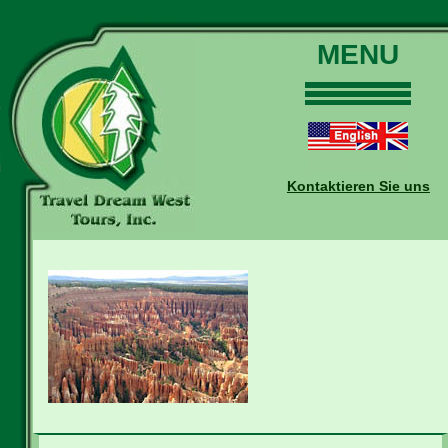
MENU
Home
Touren
Daten und Preise
Kontaktieren Sie uns
Warum mit uns?
Buchungen
Auskünfte
Kontakt
Reise-Blog