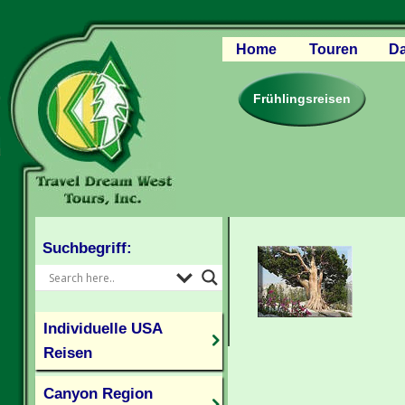
Home
Touren
Da
Canyon Regio
Rocky Mounta
Frühlingsreisen
Pazifischer W
Südlicher USA
Kanada Weste
Individuelle U
Suchbegriff:
Individuelle USA
Reisen
Canyon Region