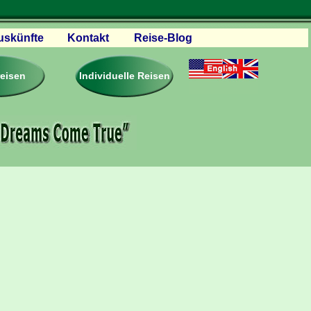
uskünfte
Kontakt
Reise-Blog
servationen
eisebedingungen
reisen
Individuelle Reisen
ästebuch – Reviews
roschüren
eiseplanung
agen & Antworten
rtner Firmen & Links
tgliedschaft
togalerie
ideos