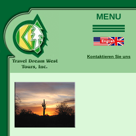
MENU
Home
Touren
Daten und Preise
Kontaktieren Sie uns
Warum mit uns?
Buchungen
Auskünfte
Kontakt
Reise-Blog