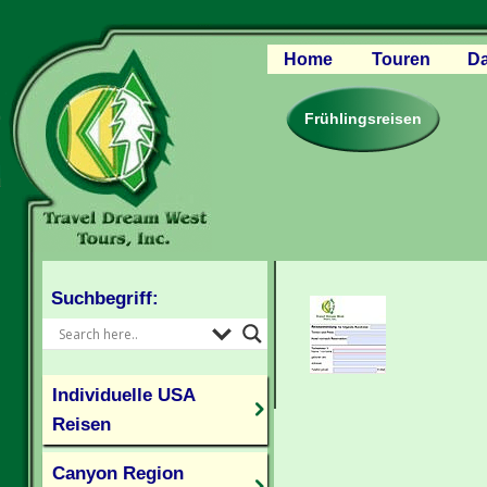
Home
Touren
Da
Canyon Regio
Rocky Mounta
Frühlingsreisen
Pazifischer W
Südlicher USA
Kanada Weste
Individuelle U
Suchbegriff:
Individuelle USA
Reisen
Canyon Region