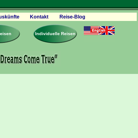
uskünfte
Kontakt
Reise-Blog
servationen
eisebedingungen
reisen
Individuelle Reisen
ästebuch – Reviews
roschüren
eiseplanung
agen & Antworten
rtner Firmen & Links
tgliedschaft
togalerie
ideos