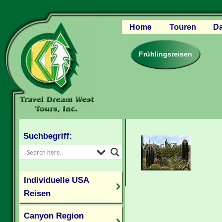
Home
Touren
Da
Canyon Regio
Rocky Mounta
Frühlingsreisen
Pazifischer W
Südlicher USA
Kanada Weste
Individuelle U
Suchbegriff:
Individuelle USA
Reisen
Canyon Region