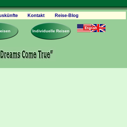
uskünfte
Kontakt
Reise-Blog
servationen
eisebedingungen
reisen
Individuelle Reisen
ästebuch – Reviews
roschüren
eiseplanung
agen & Antworten
rtner Firmen & Links
tgliedschaft
togalerie
ideos