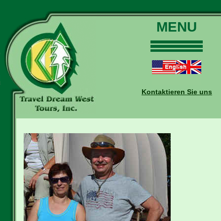
MENU
Home
Touren
Daten und Preise
Kontaktieren Sie uns
Warum mit uns?
Buchungen
Auskünfte
Kontakt
Reise-Blog