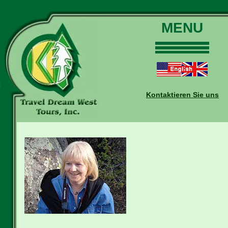
MENU
Home
Touren
Daten und Preise
Kontaktieren Sie uns
Warum mit uns?
Buchungen
Auskünfte
Kontakt
Reise-Blog