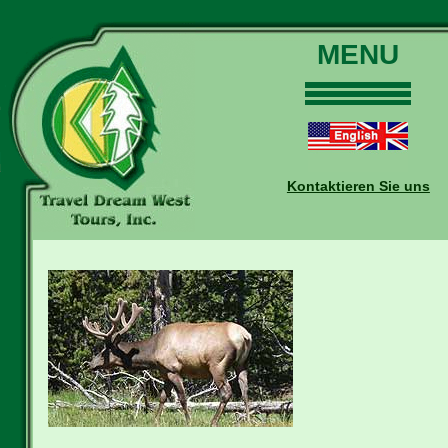
MENU
Home
Touren
Daten und Preise
Kontaktieren Sie uns
Warum mit uns?
Buchungen
Auskünfte
Kontakt
Reise-Blog