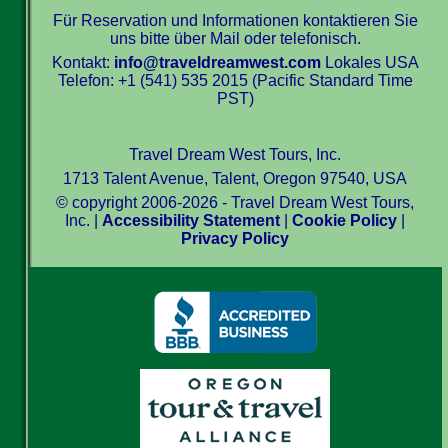
Für Reservation und Informationen kontaktieren Sie
uns bitte über Mail oder telefonisch.
Kontakt:
info@traveldreamwest.com
Lokales USA
Telefon: +1 (541) 535 2015 (Pacific Standard Time
PST)
Travel Dream West Tours, Inc.
1713 Talent Avenue, Talent, Oregon 97540, USA
© copyright 2006-2026 - Travel Dream West Tours,
Inc. |
Accessibility Statement
|
Cookie Policy
|
Privacy Policy