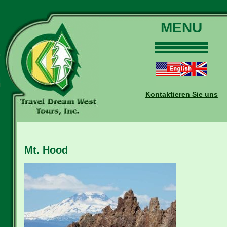
MENU
Home
Touren
Daten und Preise
Kontaktieren Sie uns
Warum mit uns?
Buchungen
Auskünfte
Mt. Hood
Kontakt
Reise-Blog